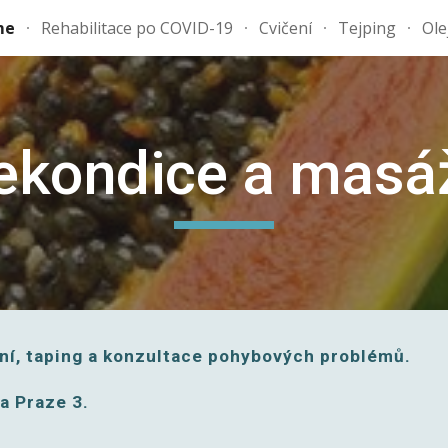
me
Rehabilitace po COVID-19
Cvičení
Tejping
Ole
ip to main content
Skip to navigat
ekondice a masá
ní, taping a konzultace pohybových problémů. 
a Praze 3.