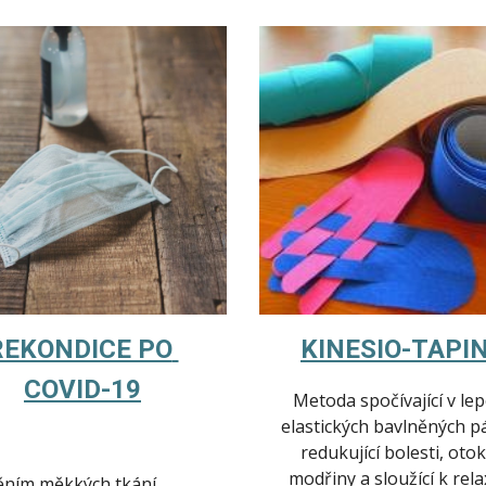
REKONDICE PO 
KINESIO-TAPI
COVID-19
Metoda spočívající v lep
elastických bavlněných pá
redukující bolesti, otoky
modřiny a sloužící k relax
ním měkkých tkání, 