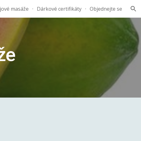
jové masáže
Dárkové certifikáty
Objednejte se
ion
že