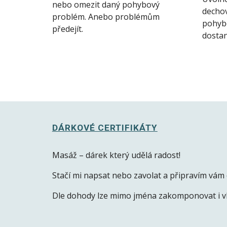
nebo omezit daný pohybový 
dechov
problém. Anebo problémům 
pohybo
předejít. 
dostan
DÁRKOVÉ CERTIFIKÁTY
Masáž – dárek který udělá radost! 
Stačí mi napsat nebo zavolat a připravím vám
Dle dohody lze mimo jména zakomponovat i vla