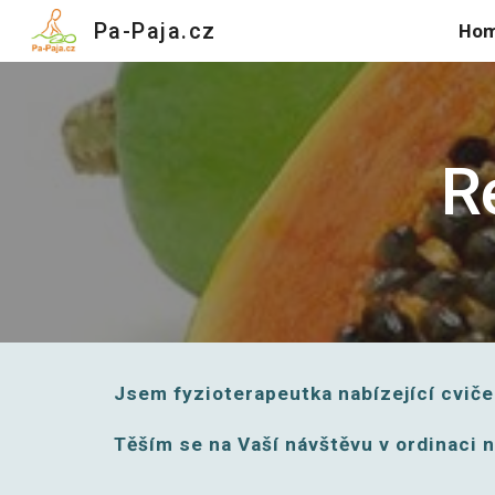
Pa-Paja.cz
Ho
Sk
R
Jsem fyzioterapeutka nabízející cviče
Těším se na Vaší návštěvu v ordinaci n