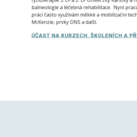
fyzioterapie 3. LF a 2. LF Univerzity Karlovy a 
balneologie a léčebná rehabilitace.  Nyní pracuj
práci často využívám měkké a mobilizační techn
McKenzie, prvky DNS a další.
ÚČAST NA KURZECH, ŠKOLENÍCH A P