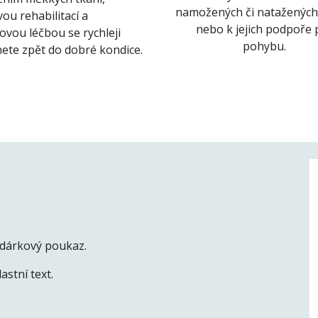
namožených či natažených 
ou rehabilitací a 
nebo k jejich podpoře p
vou léčbou se rychleji 
pohybu.
ete zpět do dobré kondice.
 dárkový poukaz.
stní text.