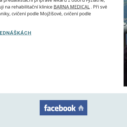
na předatestační přípravě lékařů z oboru Fyziatrie, 
i na rehabilitační klinice 
BARNA MEDICAL
 . Při své 
iky, cvičení podle Mojžíšové, cvičení podle 
ŘEDNÁŠKÁCH