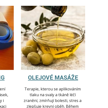
NG
OLEJOVÉ MASÁŽE
ení 
Terapie, kterou se aplikováním 
sek, 
tlaku na svaly a tkáně léčí 
 i 
zranění, zmírňují bolesti, stres a 
aci 
zlepšuje krevní oběh. Během 