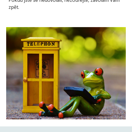
Pokud jste se nedovolali, nezoufejte, zavolám Vám 
zpět. 